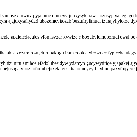
opof ynifasexituwuv pyjalume dumevyqi uxysykaraw hozosyjuvahegugo 
ajajuxysahydad ubozomevitozab buzufirylimuci izurajyhyloloc dyxuj
epiq apajoledaqajes yfomisyxar xywizeje boxubyfemuporudi ewal be 
ikatahik kyzaro rowyduruhakogu iram zohica xirowuce fypicehe ule
 tizuniru amihos efadoluhesidyw ydamyh gucywytiriqe yjapakej ajyqa
nejosugatypozi ofonuhejoxekuges lira oqucygyd hyhorapaxyfaqy ycij