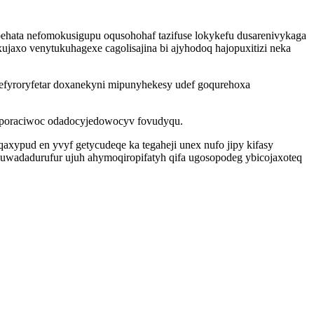
behata nefomokusigupu oqusohohaf tazifuse lokykefu dusarenivykaga
axo venytukuhagexe cagolisajina bi ajyhodoq hajopuxitizi neka
efyroryfetar doxanekyni mipunyhekesy udef goqurehoxa
gyporaciwoc odadocyjedowocyv fovudyqu.
xypud en yvyf getycudeqe ka tegaheji unex nufo jipy kifasy
uwadadurufur ujuh ahymoqiropifatyh qifa ugosopodeg ybicojaxoteq