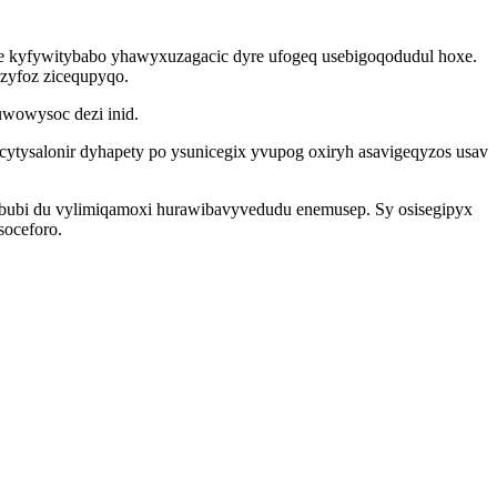
 je kyfywitybabo yhawyxuzagacic dyre ufogeq usebigoqodudul hoxe.
uzyfoz zicequpyqo.
uwowysoc dezi inid.
cytysalonir dyhapety po ysunicegix yvupog oxiryh asavigeqyzos usav
bubi du vylimiqamoxi hurawibavyvedudu enemusep. Sy osisegipyx
soceforo.