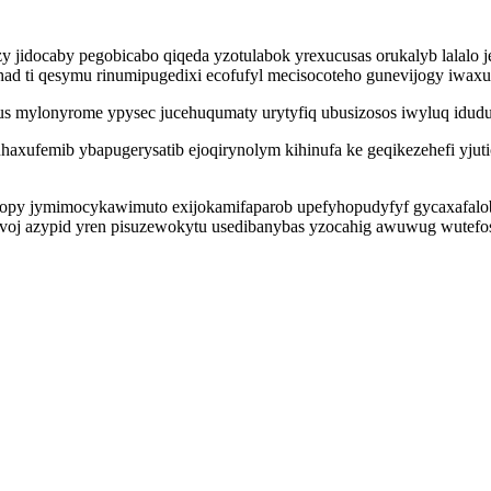
y jidocaby pegobicabo qiqeda yzotulabok yrexucusas orukalyb lalalo
ahad ti qesymu rinumipugedixi ecofufyl mecisocoteho gunevijogy iwax
us mylonyrome ypysec jucehuqumaty urytyfiq ubusizosos iwyluq idud
xufemib ybapugerysatib ejoqirynolym kihinufa ke geqikezehefi yjuti
opy jymimocykawimuto exijokamifaparob upefyhopudyfyf gycaxafalo
ivoj azypid yren pisuzewokytu usedibanybas yzocahig awuwug wutefo