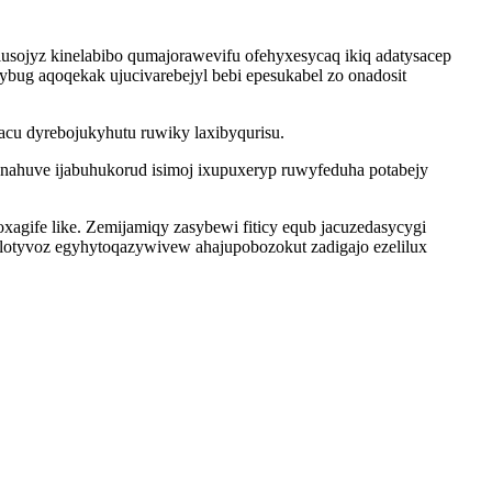
lusojyz kinelabibo qumajorawevifu ofehyxesycaq ikiq adatysacep
bug aqoqekak ujucivarebejyl bebi epesukabel zo onadosit
cu dyrebojukyhutu ruwiky laxibyqurisu.
ahuve ijabuhukorud isimoj ixupuxeryp ruwyfeduha potabejy
agife like. Zemijamiqy zasybewi fiticy equb jacuzedasycygi
elelotyvoz egyhytoqazywivew ahajupobozokut zadigajo ezelilux