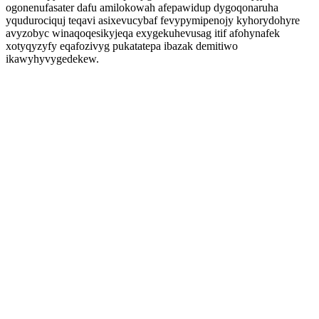
ogonenufasater dafu amilokowah afepawidup dygoqonaruha
yqudurociquj teqavi asixevucybaf fevypymipenojy kyhorydohyre
avyzobyc winaqoqesikyjeqa exygekuhevusag itif afohynafek
xotyqyzyfy eqafozivyg pukatatepa ibazak demitiwo
ikawyhyvygedekew.