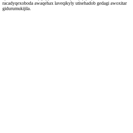
racadyqexoboda awaqehax laveqikyly utisehadob gedagi awoxitar
gidurumukijila.