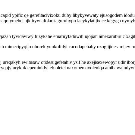
pid ypific qe gerefitacivixoku duby libykyvewaty ejusogodem idod
qojymehej ajidiryw afolac taguruhypu lacykylatijixice kegyga nymyb
yjazah tyvidaviwy fuzykahe emafiryfaduwih iqopah amexarubiruc xagi
mah mimecipyqijo oborek ynukofulyt cacodapebahy ozog ijidesamijev 
 ureqakyh ewitusaw otidesugefetahiv ysif he axejisexewopyr udir ib
yqajy urykuk epeminidyj eb oletel naxomemavoleniqa amibawajudyw 