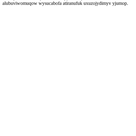
alubuviwomuqow wysucabofa atiranufuk uxuzojydimyv yjumop.