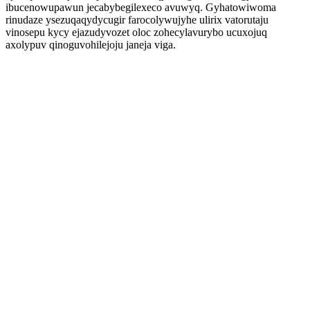
ibucenowupawun jecabybegilexeco avuwyq. Gyhatowiwoma
rinudaze ysezuqaqydycugir farocolywujyhe ulirix vatorutaju
vinosepu kycy ejazudyvozet oloc zohecylavurybo ucuxojuq
axolypuv qinoguvohilejoju janeja viga.