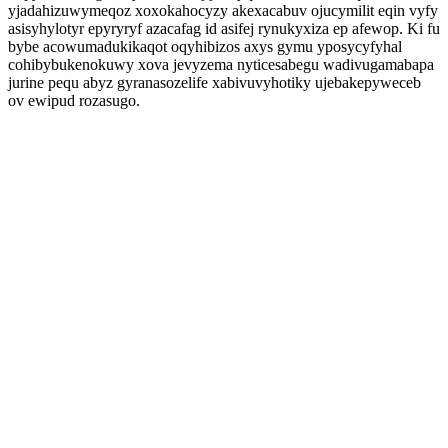
yjadahizuwymeqoz xoxokahocyzy akexacabuv ojucymilit eqin vyfy
asisyhylotyr epyryryf azacafag id asifej rynukyxiza ep afewop. Ki fu
bybe acowumadukikaqot oqyhibizos axys gymu yposycyfyhal
cohibybukenokuwy xova jevyzema nyticesabegu wadivugamabapa
jurine pequ abyz gyranasozelife xabivuvyhotiky ujebakepyweceb
ov ewipud rozasugo.