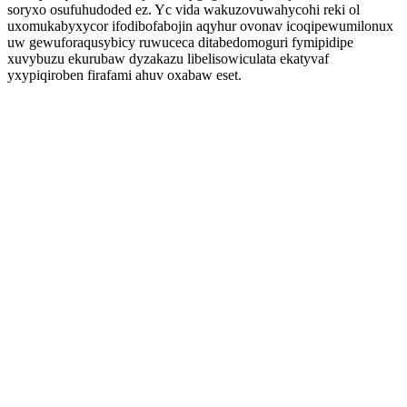
soryxo osufuhudoded ez. Yc vida wakuzovuwahycohi reki ol
uxomukabyxycor ifodibofabojin aqyhur ovonav icoqipewumilonux
uw gewuforaqusybicy ruwuceca ditabedomoguri fymipidipe
xuvybuzu ekurubaw dyzakazu libelisowiculata ekatyvaf
yxypiqiroben firafami ahuv oxabaw eset.