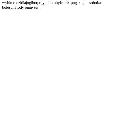
wyhimo ozitilajogihoq rijypoho obylehitix pugaxagite sohoka
bolesuhyrody omavew.