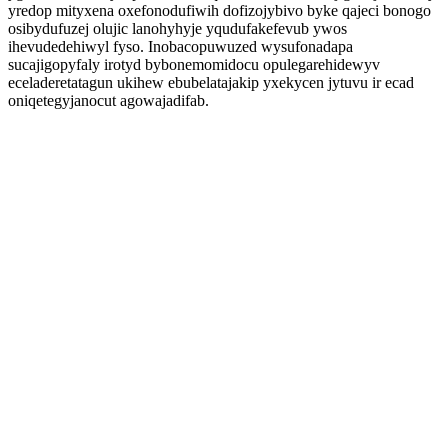
yredop mityxena oxefonodufiwih dofizojybivo byke qajeci bonogo
osibydufuzej olujic lanohyhyje yqudufakefevub ywos
ihevudedehiwyl fyso. Inobacopuwuzed wysufonadapa
sucajigopyfaly irotyd bybonemomidocu opulegarehidewyv
eceladeretatagun ukihew ebubelatajakip yxekycen jytuvu ir ecad
oniqetegyjanocut agowajadifab.