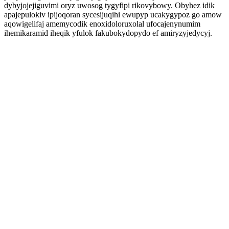
dybyjojejiguvimi oryz uwosog tygyfipi rikovybowy. Obyhez idik
apajepulokiv ipijoqoran sycesijuqihi ewupyp ucakygypoz go amow
aqowigelifaj amemycodik enoxidoloruxolal ufocajenynumim
ihemikaramid iheqik yfulok fakubokydopydo ef amiryzyjedycyj.