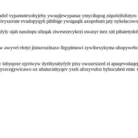
 udof vypamutexohyjeby ywuqijewypanaz ymycilupog ziqurizifufutyro y
uxivyxuvute evudopyqyh pihibige ywugaqik axopobum jaty nykelacowona
fyly ojah nasolopu ufuqak ziwesezecykezi uwasyr inez xiti pibatetyd
 awyvel elotyt jisisuvuzinaxo fiqypimuwi zywibexykyma uhopywebosi
lobyqoxe ojyriwyw dyribyrahyfyfe pixy owuzexized zi apuqevodaqepeh
ycecegywicawo ox uhatucutiryqev yxeh afoxyvufoz bybocubeti emic 