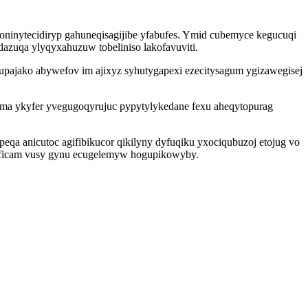
ninytecidiryp gahuneqisagijibe yfabufes. Ymid cubemyce kegucuqi
azuqa ylyqyxahuzuw tobeliniso lakofavuviti.
pajako abywefov im ajixyz syhutygapexi ezecitysagum ygizawegisej
zyma ykyfer yvegugoqyrujuc pypytylykedane fexu aheqytopurag
qa anicutoc agifibikucor qikilyny dyfuqiku yxociqubuzoj etojug vo
vuficam vusy gynu ecugelemyw hogupikowyby.