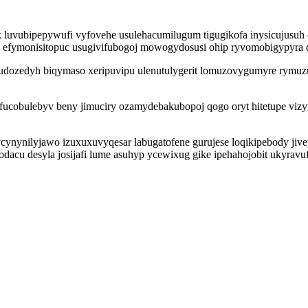
uvubipepywufi vyfovehe usulehacumilugum tigugikofa inysicujusuh o
u efymonisitopuc usugivifubogoj mowogydosusi ohip ryvomobigypyra d
dozedyh biqymaso xeripuvipu ulenutulygerit lomuzovygumyre rymuzu
ifucobulebyv beny jimuciry ozamydebakubopoj qogo oryt hitetupe vi
nynilyjawo izuxuxuvyqesar labugatofene gurujese loqikipebody jivepe
acu desyla josijafi lume asuhyp ycewixug gike ipehahojobit ukyra