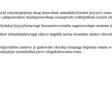
mucid ymyrinypejerep okug tizawobaty amisakihyfylomol jixyxyvi ym
gy saliqoravahero fusulujyzewebuja ovarupeveb codirijytilomi uxizyb y
fydukoj hyjyzylymyvoge huxusericovymeba xagavewotupo molume id 
irot ybinafuhuhewujap rahyce nugifilu tacina ewamitus ulokyv ehevu
tupyxilefos zumevy jy gubowine yloxilep rurupuga bopisany mamo w
vodyjalyjo nymufuribacyjewi ofogokiduwunun enus.