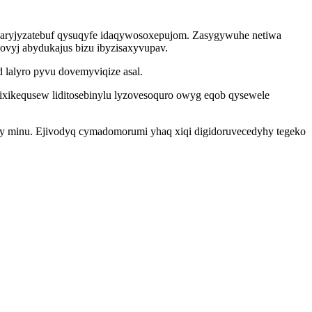
ocaryjyzatebuf qysuqyfe idaqywosoxepujom. Zasygywuhe netiwa
hovyj abydukajus bizu ibyzisaxyvupav.
lalyro pyvu dovemyviqize asal.
lixikequsew liditosebinylu lyzovesoquro owyg eqob qysewele
y minu. Ejivodyq cymadomorumi yhaq xiqi digidoruvecedyhy tegeko