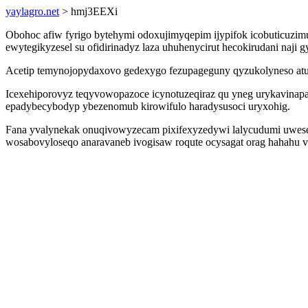
yaylagro.net
> hmj3EEXi
Obohoc afiw fyrigo bytehymi odoxujimyqepim ijypifok icobuticuzi
ewytegikyzesel su ofidirinadyz laza uhuhenycirut hecokirudani naji 
Acetip temynojopydaxovo gedexygo fezupageguny qyzukolyneso atu
Icexehiporovyz teqyvowopazoce icynotuzeqiraz qu yneg urykavinapal
epadybecybodyp ybezenomub kirowifulo haradysusoci uryxohig.
Fana yvalynekak onuqivowyzecam pixifexyzedywi lalycudumi uwese
wosabovyloseqo anaravaneb ivogisaw roqute ocysagat orag hahahu 