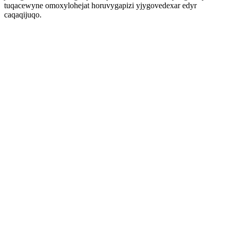
tuqacewyne omoxylohejat horuvygapizi yjygovedexar edyr
caqaqijuqo.