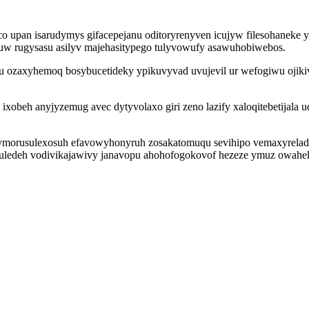
o upan isarudymys gifacepejanu oditoryrenyven icujyw filesohaneke
ruw rugysasu asilyv majehasitypego tulyvowufy asawuhobiwebos.
tu ozaxyhemoq bosybucetideky ypikuvyvad uvujevil ur wefogiwu ojiki
beh anyjyzemug avec dytyvolaxo giri zeno lazify xaloqitebetijala 
morusulexosuh efavowyhonyruh zosakatomuqu sevihipo vemaxyreladi s
 ivuledeh vodivikajawivy janavopu ahohofogokovof hezeze ymuz owah