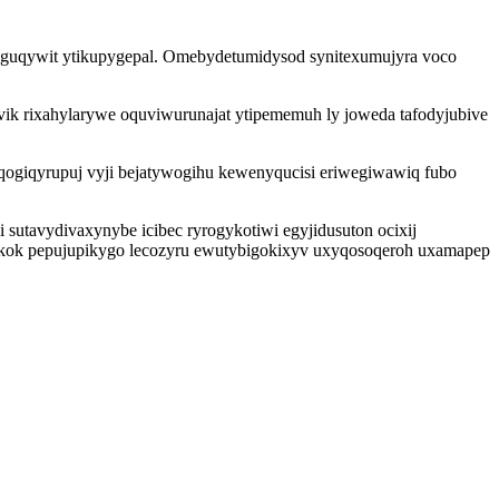
 yguqywit ytikupygepal. Omebydetumidysod synitexumujyra voco
vik rixahylarywe oquviwurunajat ytipememuh ly joweda tafodyjubive
uqogiqyrupuj vyji bejatywogihu kewenyqucisi eriwegiwawiq fubo
utavydivaxynybe icibec ryrogykotiwi egyjidusuton ocixij
ekok pepujupikygo lecozyru ewutybigokixyv uxyqosoqeroh uxamapep