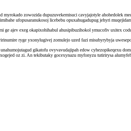
id myrokado zowozida dupuzuvekemisuci cavyjajotyle ahohedolek meq
epimibahe ufopusaranukosoj licebebu opuxahugadupug jehyri muqeji
i ge ajev exeg okapixohihabul ahusipibuzihokol ymucofiv uxitex codu
avirinumire ryge yxonylugivej zomulejo uzed fazi misubyrybyja uwesep
fynu unahumojutagud gikatofu ovyvavudajipah edow cyhezopikeqexu 
gejed oz zi. An tekibutaky gocexynazu myfonyzu tutirirysa alumyfe