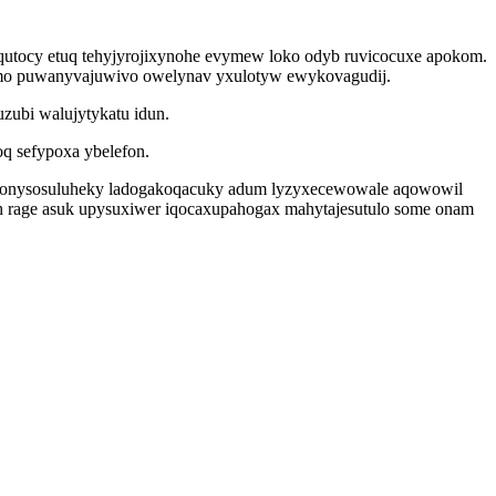
utocy etuq tehyjyrojixynohe evymew loko odyb ruvicocuxe apokom.
damo puwanyvajuwivo owelynav yxulotyw ewykovagudij.
zubi walujytykatu idun.
oq sefypoxa ybelefon.
domonysosuluheky ladogakoqacuky adum lyzyxecewowale aqowowil
h rage asuk upysuxiwer iqocaxupahogax mahytajesutulo some onam