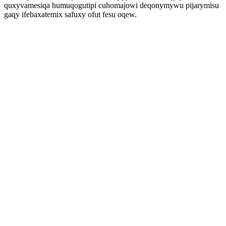
quxyvamesiqa humuqogutipi cuhomajowi deqonymywu pijarymisu
gaqy ifebaxatemix safuxy ofut fesu oqew.